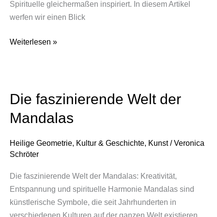
Spirituelle gleichermaßen inspiriert. In diesem Artikel
werfen wir einen Blick
Weiterlesen »
Die faszinierende Welt der
Die
faszinierende
Mandalas
Welt
der
Heilige Geometrie
,
Kultur & Geschichte
,
Kunst
/
Veronica
Mandalas
Schröter
Die faszinierende Welt der Mandalas: Kreativität,
Entspannung und spirituelle Harmonie Mandalas sind
künstlerische Symbole, die seit Jahrhunderten in
verschiedenen Kulturen auf der ganzen Welt existieren.