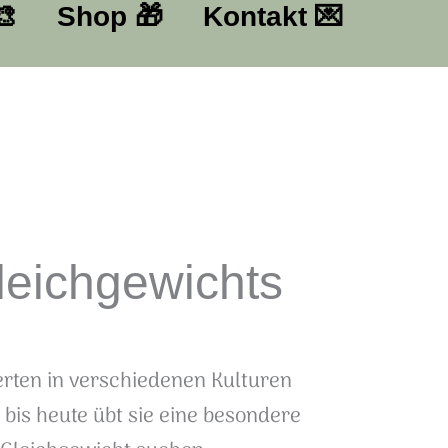
🎨
Shop ​🎁​
Kontakt ​💌​
leichgewichts
erten in verschiedenen Kulturen
 bis heute übt sie eine besondere