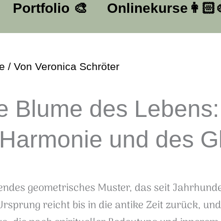
Portfolio ​🎨​
Onlinekurse👩🏻‍
e
/ Von
Veronica Schröter
e Blume des Lebens:
 Harmonie und des G
erendes geometrisches Muster, das seit Jahrhund
rsprung reicht bis in die antike Zeit zurück, und